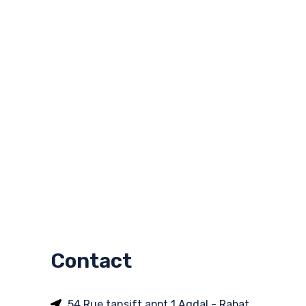
Contact
54 Rue tansift appt 1 Agdal - Rabat