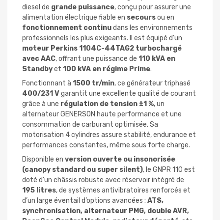
diesel de
grande puissance
, conçu pour assurer une
alimentation électrique fiable en
secours
ou en
fonctionnement continu
dans les environnements
professionnels les plus exigeants. Il est équipé d’un
moteur Perkins 1104C-44TAG2 turbochargé
avec AAC
, offrant une puissance de
110 kVA en
Standby
et
100 kVA en régime Prime
.
Fonctionnant à
1500 tr/min
, ce générateur triphasé
400/231 V
garantit une excellente qualité de courant
grâce à une
régulation de tension ±1 %
, un
alternateur GENERSON haute performance et une
consommation de carburant optimisée. Sa
motorisation 4 cylindres assure stabilité, endurance et
performances constantes, même sous forte charge.
Disponible en
version ouverte ou insonorisée
(canopy standard ou super silent)
, le GNPR 110 est
doté d’un châssis robuste avec réservoir intégré de
195 litres
, de systèmes antivibratoires renforcés et
d’un large éventail d’options avancées :
ATS,
synchronisation, alternateur PMG, double AVR,